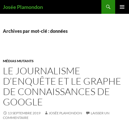
Recherche
Josée Plamondon
ALLER
MENU
AU
PRINCI
CONTENU
Archives par mot-clé : données
MÉDIAS MUTANTS
LE JOURNALISME
D’ENQUÊTE ET LE GRAPHE
DE CONNAISSANCES DE
GOOGLE
13 SEPTEMBRE 2019
JOSÉE PLAMONDON
LAISSER UN
COMMENTAIRE