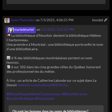
Josée Plamondon
on 7/3/2025, 4:06:55 PM
boosted
mariedmartel
on
7/3/2025, 3:31:25 PM
La bibliothèque d’Ahuntsic devient la bibliothèque Hélène-
Charbonneau.
Une première à Montréal : une bibliothèque porte enfin le nom
d’une bibliothécaire.
6 % des bibliothèques montréalaises portent un nom
féminin.
6 sur 102 dans les cinq grandes villes du Québec honorent
des professionnel·les du métier.
À lire : un article de Catherine Lalonde sur ce sujet dans Le
Devoir
ledevoir.com/culture/896761/ou
#
BibliothèqueHélèneCharbonneau
#
Bibliothécaires
#
LecturePublique
#
Féminisme
Où sont les femmes dans les noms de bibliothèques?