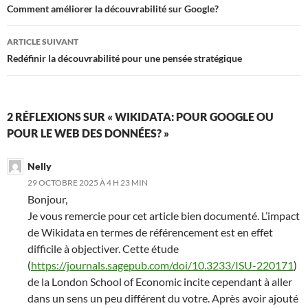
des
Comment améliorer la découvrabilité sur Google?
articles
ARTICLE SUIVANT
Redéfinir la découvrabilité pour une pensée stratégique
2 RÉFLEXIONS SUR « WIKIDATA: POUR GOOGLE OU
POUR LE WEB DES DONNÉES? »
Nelly
29 OCTOBRE 2025 À 4 H 23 MIN
Bonjour,
Je vous remercie pour cet article bien documenté. L’impact
de Wikidata en termes de référencement est en effet
difficile à objectiver. Cette étude
(
https://journals.sagepub.com/doi/10.3233/ISU-220171
)
de la London School of Economic incite cependant à aller
dans un sens un peu différent du votre. Après avoir ajouté