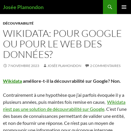
Recherche
Josée Plamondon
ALLER
MENU
AU
PRINCI
DÉCOUVRABILITÉ
CONTENU
WIKIDATA: POUR GOOGLE
OU POUR LE WEB DES
DONNÉES?
7 NOVEMBRE 2023
JOSÉE PLAMONDON
2 COMMENTAIRES
Wikidata
améliore-t-il la découvrabilité sur Google? Non.
Contrairement à une hypothèse que j’ai parfois évoquée il y a
plusieurs années, puis maintes fois remise en cause,
Wikidata
n’est pas une solution de découvrabilité sur Google
. C’est l’une
des bases de connaissances permettant de valider une entité,
et non de fournir une réponse. Ce n’est pas un moyen de
promouvoir une information pour quiconque interroge