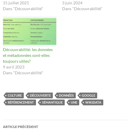
15 juillet 2021
3 juin 2024
Dans "Découvrabilité"
Dans "Découvrabilité"
Découvrabilité: les données
et métadonnées sont-elles
toujours utiles?
9 avril 2023
Dans "Découvrabilité"
CULTURE
DÉCOUVERTE
DONNÉES
GOOGLE
RÉFÉRENCEMENT
SÉMANTIQUE
UNE
WIKIDATA
Navigation
ARTICLE PRÉCÉDENT