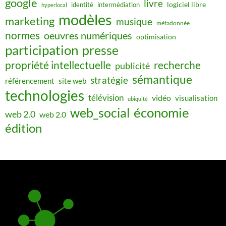
google
livre
identité
intermédiation
logiciel libre
hyperlocal
modèles
marketing
musique
métadonnée
normes
oeuvres numériques
optimisation
participation
presse
propriété intellectuelle
recherche
publicité
sémantique
stratégie
référencement
site web
technologies
télévision
vidéo
visualisation
ubiquité
web_social
économie
web 2.0
web 2.0
édition